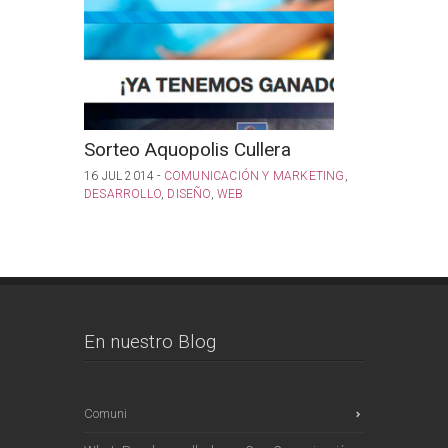
Sorteo Aquopolis Cullera
WebTV
16 JUL 2014 -
COMUNICACIÓN Y MARKETING
,
15 JUL 201
DESARROLLO
,
DISEÑO
,
WEB
DESARROL
En nuestro Blog
Comuni