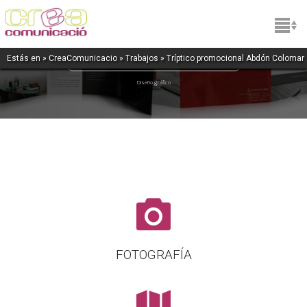
Asesoría Abdón Colomar
Estás en »
CreaComunicacio
»
Trabajos
» Tríptico promocional Abdón Colomar
Diseño gráfico
FOTOGRAFÍA