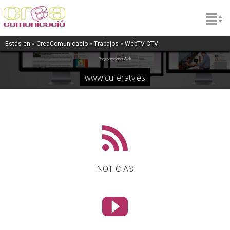
Cullera TV
Estás en »
CreaComunicacio
»
Trabajos
» WebTV CTV
Programación Web
www.culleratv.es
NOTICIAS