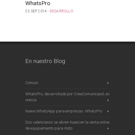
WhatsPro
App C
23 SEP 2014 -
DESARROLLO
18 SEP 201
DESARROL
En nuestro Blog
Comuni
WhatsPro, desarrollado por CreaComunicació, es
noticia
Nuevo WhatsApp para empresas: WhatsPro
Dos valencianos se abren hueco en la venta online
de equipamiento para moto