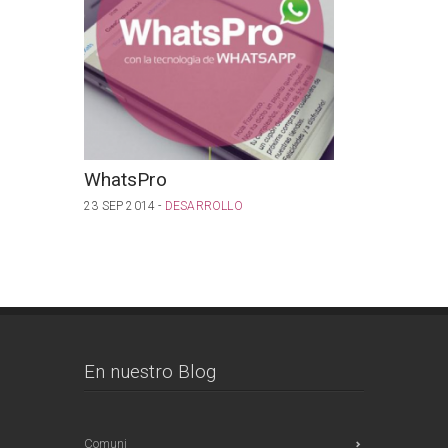
WhatsPro
App C
23 SEP 2014 -
DESARROLLO
18 SEP 201
DESARROL
En nuestro Blog
Comuni