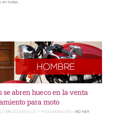
 en todas...
 se abren hueco en la venta
pamiento para moto
LLO
EN
DESARROLLO Y PROGRAMACIÓN
-
NO HAY