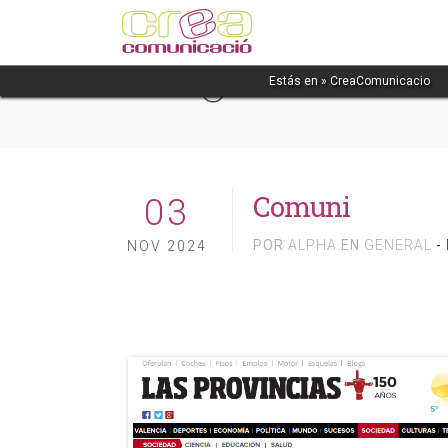
Blog
Estás en »
CreaComunicacio
03
Comuni
POR
ALPHA
EN
GENERAL
-
NOV 2024