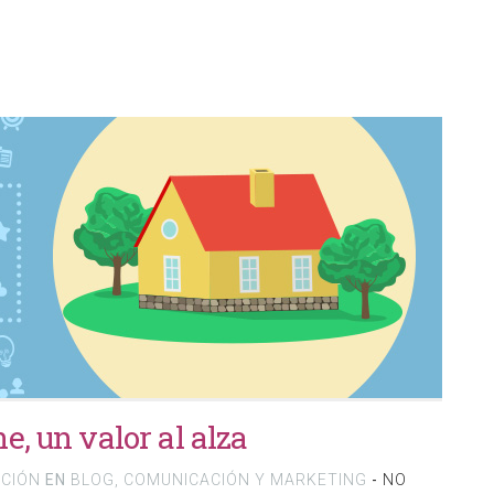
e, un valor al alza
ACIÓN
EN
BLOG
,
COMUNICACIÓN Y MARKETING
-
NO