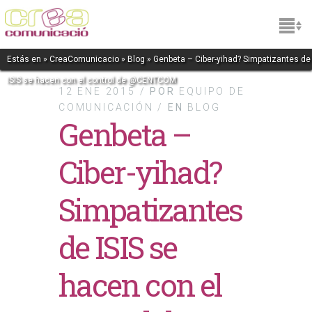
Estás en »
CreaComunicacio
»
Blog
» Genbeta – Ciber-yihad? Simpatizantes de
ISIS se hacen con el control de @CENTCOM
12 ENE 2015 /
POR
EQUIPO DE
COMUNICACIÓN /
EN
BLOG
Genbeta –
Ciber-yihad?
Simpatizantes
de ISIS se
hacen con el