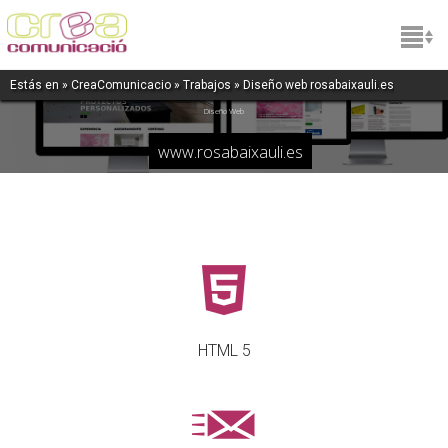
Rosa Baixauli
Estás en »
CreaComunicacio
»
Trabajos
» Diseño web rosabaixauli.es
Diseño Web
www.rosabaixauli.es
HTML 5