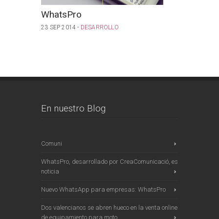
WhatsPro
App C
23 SEP 2014 -
DESARROLLO
18 SEP 201
DESARROL
En nuestro Blog
Comuni
WhatsPro, desarrollado por CreaComunicació, es
noticia
Nuevo WhatsApp para empresas: WhatsPro
Dos valencianos se abren hueco en la venta online
de equipamiento para moto