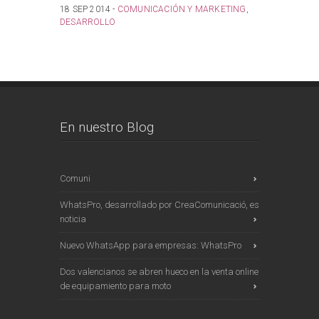
18 SEP 2014 -
COMUNICACIÓN Y MARKETING
,
16 JUL 201
DESARROLLO
DESARROL
En nuestro Blog
Comuni
WhatsPro, desarrollado por CreaComunicació, es
noticia
Nuevo WhatsApp para empresas: WhatsPro
Dos valencianos se abren hueco en la venta online
de equipamiento para moto